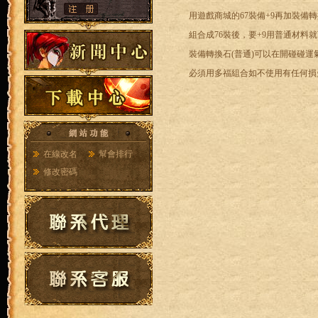
用遊戲商城的67裝備+9再加裝備轉
組合成76裝後，要+9用普通材料
裝備轉換石(普通)可以在開碰碰運
必須用多福組合如不使用有任何損
在線改名
幫會排行
修改密碼