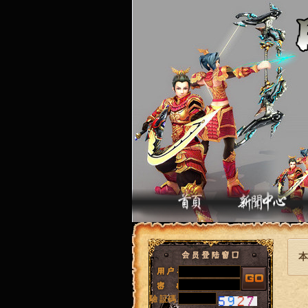
本
驗 証碼